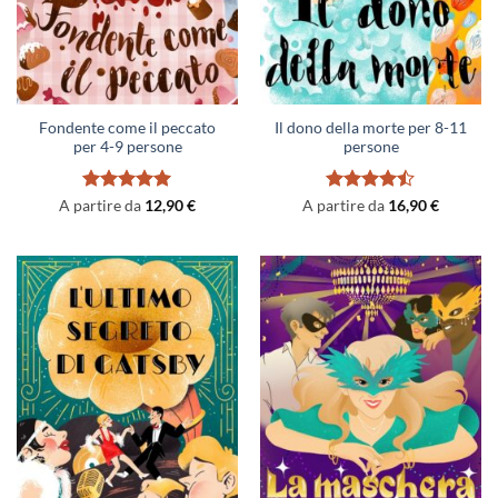
Fondente come il peccato
Il dono della morte per 8-11
per 4-9 persone
persone
Valutato
5
Valutato
A partire da
12,90
€
A partire da
16,90
€
su 5
4.46
su 5