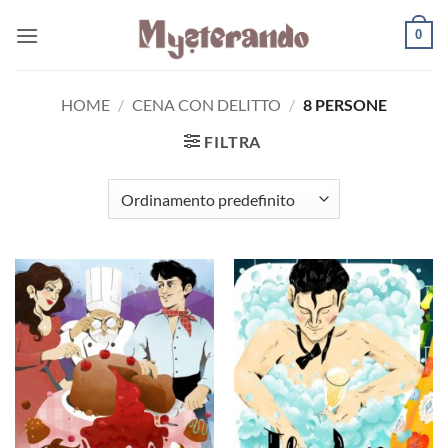
Salta
0
ai
contenuti
HOME
/
CENA CON DELITTO
/
8 PERSONE
FILTRA